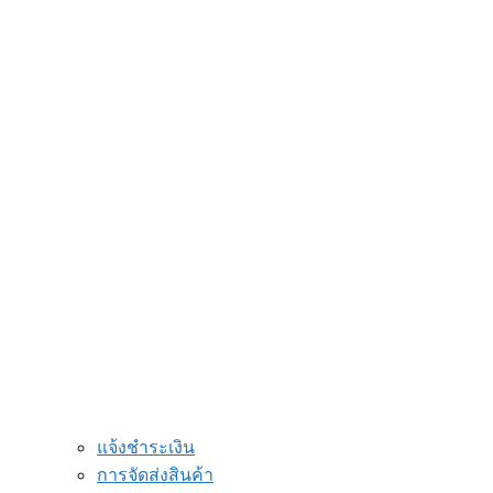
ไฟฉาย LED
ป้ายไฟ led
ตะเกียง LED
โคมไฟตั้งโต๊ะ
สินค้าภายในบ้านและสำนักงาน
กล่องทีวีดิจิตอล
นาฬิกาแขวนผนัง
เครื่องคิดเลข
แม่กุญแจ
ขาแขวนทีวี ขาตั้งทีวี
ไม้ตียุง
อะแดปเตอร์
ปลั๊กสามตา
สินค้าใหม่ล่าสุด
การสั่งซื้อสินค้า
บริการ
แจ้งชำระเงิน
การจัดส่งสินค้า