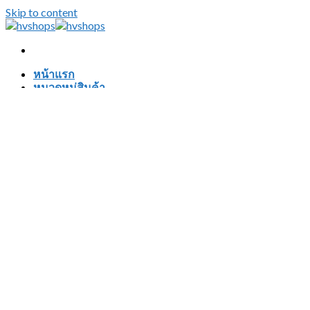
Skip to content
หน้าแรก
หมวดหมู่สินค้า
สินค้าเกี่ยวกับเสียง
ลำโพงบลูทูธ
วิทยุทรานซิสเตอร์
บลูทูธรถยนต์
อุปกรณ์ทำผม
ที่หนีบผม
ที่ม้วนผม
หวีไฟฟ้า หวีแปรงผมไฟฟ้า
ไดร์เป่าผม มีสาย-ไร้สาย
ปัตตาเลี่ยน
อุปกรณ์เพิ่มความสว่าง
ไฟฉาย
ไฟฉายคาดหัว