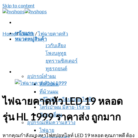
Skip to content
หน้าแรก
Home
/
ไฟฉาย
/
ไฟฉายคาดหัว
หมวดหมู่สินค้า
สินค้าเกี่ยวกับเสียง
ลำโพงบลูทูธ
วิทยุทรานซิสเตอร์
บลูทูธรถยนต์
อุปกรณ์ทำผม
ที่หนีบผม
ที่ม้วนผม
ไฟฉายคาดหัว LED 19 หลอด
หวีไฟฟ้า หวีแปรงผมไฟฟ้า
ไดร์เป่าผม มีสาย-ไร้สาย
รุ่น HL 1999 ราคาส่ง ถูกมาก
ปัตตาเลี่ยน
อุปกรณ์เพิ่มความสว่าง
ไฟฉาย
หากคุณกำลังมองหาไฟสปอทไลท์ LED 19 หลอด คุณภาพดี ต้อง
ไฟฉายคาดหัว