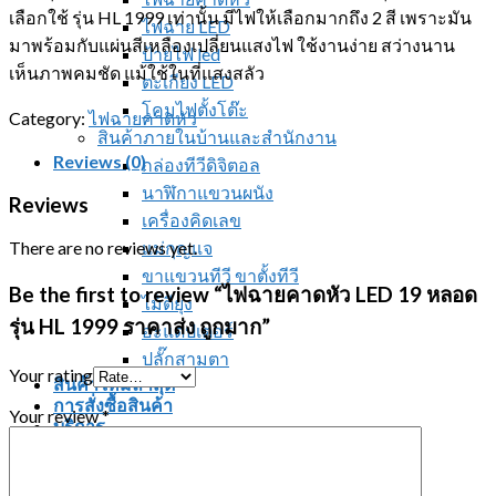
เลือกใช้ รุ่น HL 1999 เท่านั้น มีไฟให้เลือกมากถึง 2 สี เพราะมัน
ไฟฉาย LED
มาพร้อมกับแผ่นสีเหลืองเปลี่ยนแสงไฟ ใช้งานง่าย สว่างนาน
ป้ายไฟ led
เห็นภาพคมชัด แม้ใช้ในที่แสงสลัว
ตะเกียง LED
โคมไฟตั้งโต๊ะ
Category:
ไฟฉายคาดหัว
สินค้าภายในบ้านและสำนักงาน
Reviews (0)
กล่องทีวีดิจิตอล
นาฬิกาแขวนผนัง
Reviews
เครื่องคิดเลข
แม่กุญแจ
There are no reviews yet.
ขาแขวนทีวี ขาตั้งทีวี
Be the first to review “ไฟฉายคาดหัว LED 19 หลอด
ไม้ตียุง
รุ่น HL 1999 ราคาส่ง ถูกมาก”
อะแดปเตอร์
ปลั๊กสามตา
Your rating
สินค้าใหม่ล่าสุด
การสั่งซื้อสินค้า
Your review
*
บริการ
แจ้งชำระเงิน
การจัดส่งสินค้า