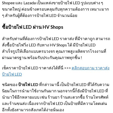
Shopee และ Lazada เป็นแหล่งขายป้ายไฟ LED รูปแบบต่าง ๆ
ขนาดใหญ่ ค่อนข้างครอบคลุมกับทุกความต้องการ เหมาะมาก
ๆ สำหรับผู้ที่ต้องการป้ายไฟ LED จำนวนน้อย
ซื้อป้ายไฟ LED
ผ่าน HV Shops
สำหรับท่านที่ต้องการป้ายไฟ LED ราคาส่ง ที่มีราคาถูก สามารถ
สั่งซื้อป้ายไฟวิ่ง LED กับทาง HV Shops ได้ มีป้ายไฟ LED
สำเร็จรูปให้เลือกแบบครบวงจร คุณภาพสูง ผลิตจากโรงงานที่
ผ่านมาตรฐาน พร้อมรับประกันคุณภาพทุกชิ้น !
เช็คราคาป้ายไฟ LED ราคาส่งได้ที่นี่ >>>
คลิกสอบถาม ราคาส่ง
ป้ายไฟ LED
ชนิดของ
ป้ายไฟ
LED
ที่กล่าวมานี้ เป็นป้ายไฟ LED ที่ได้รับความ
นิยมในการนำมาใช้งานกันมาก นอกจากนี้ก็ยังมีป้ายไฟ LED ที่
นำมาใช้อีกหลายแบบ เช่น ร้านยา ร้านสะดวกซื้อ ร้านโทรศัพท์
และร้านขนส่ง เนื่องจากป้ายไฟ LED เป็นป้ายที่มีความโดดเด่น
อีกทั้งยังสามารถสังเกตได้ง่ายนั่นเอง