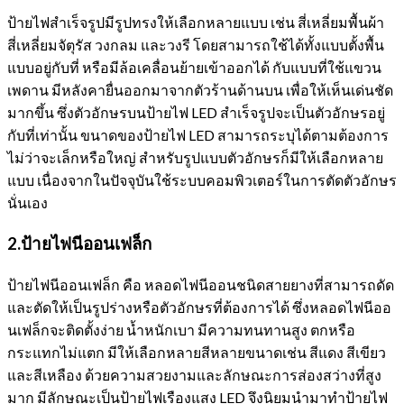
ป้ายไฟสำเร็จรูปมีรูปทรงให้เลือกหลายแบบ เช่น สี่เหลี่ยมพื้นผ้า
สี่เหลี่ยมจัตุรัส วงกลม และวงรี โดยสามารถใช้ได้ทั้งแบบตั้งพื้น
แบบอยู่กับที่ หรือมีล้อเคลื่อนย้ายเข้าออกได้ กับแบบที่ใช้แขวน
เพดาน มีหลังคายื่นออกมาจากตัวร้านด้านบน เพื่อให้เห็นเด่นชัด
มากขึ้น ซึ่งตัวอักษรบนป้ายไฟ LED สำเร็จรูปจะเป็นตัวอักษรอยู่
กับที่เท่านั้น ขนาดของป้ายไฟ LED สามารถระบุได้ตามต้องการ
ไม่ว่าจะเล็กหรือใหญ่ สำหรับรูปแบบตัวอักษรก็มีให้เลือกหลาย
แบบ เนื่องจากในปัจจุบันใช้ระบบคอมพิวเตอร์ในการตัดตัวอักษร
นั่นเอง
2.ป้ายไฟนีออนเฟล็ก
ป้ายไฟนีออนเฟล็ก คือ หลอดไฟนีออนชนิดสายยางที่สามารถดัด
และตัดให้เป็นรูปร่างหรือตัวอักษรที่ต้องการได้ ซึ่งหลอดไฟนีออ
นเฟล็กจะติดตั้งง่าย น้ำหนักเบา มีความทนทานสูง ตกหรือ
กระแทกไม่แตก มีให้เลือกหลายสีหลายขนาดเช่น สีแดง สีเขียว
และสีเหลือง ด้วยความสวยงามและลักษณะการส่องสว่างที่สูง
มาก มีลักษณะเป็นป้ายไฟเรืองแสง LED จึงนิยมนำมาทำป้ายไฟ