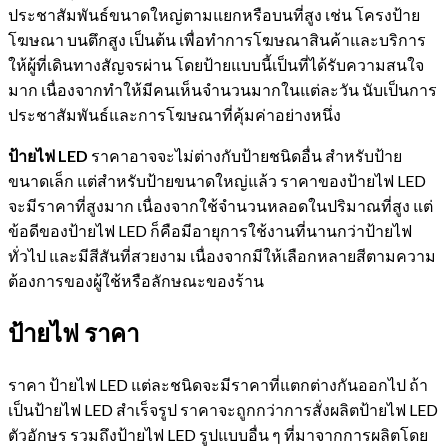
ประชาสัมพันธ์ขนาดใหญ่ตามแยกหรือบนที่สูง เช่น โครงป้าย
โฆษณา บนตึกสูง เป็นต้น เพื่อทำการโฆษณาสินค้าและบริการ
ให้ผู้ที่เดินทางสัญจรผ่าน โดยป้ายแบบนี้เป็นที่ได้รับความสนใจ
มาก เนื่องจากทำให้มีคนเห็นจำนวนมากในแต่ละวัน นับเป็นการ
ประชาสัมพันธ์และการโฆษณาที่คุ้มค่าอย่างหนึ่ง
ป้ายไฟ
LED
ราคาอาจจะไม่ต่างกับป้ายชนิดอื่น สำหรับป้าย
ขนาดเล็ก แต่สำหรับป้ายขนาดใหญ่แล้ว ราคาของป้ายไฟ LED
จะมีราคาที่สูงมาก เนื่องจากใช้จำนวนหลอดในปริมาณที่สูง แต่
ข้อดีของป้ายไฟ LED ก็คือมีอายุการใช้งานที่นานกว่าป้ายไฟ
ทั่วไป และมีสีสันที่สวยงาม เนื่องจากมีให้เลือกหลายสีตามความ
ต้องการของผู้ใช้หรือลักษณะของร้าน
ป้ายไฟ ราคา
ราคา ป้ายไฟ LED แต่ละชนิดจะมีราคาที่แตกต่างกันออกไป ถ้า
เป็นป้ายไฟ LED สำเร็จรูป ราคาจะถูกกว่าการสั่งผลิตป้ายไฟ LED
ตัวอักษร รวมถึงป้ายไฟ LED รูปแบบอื่น ๆ ที่มาจากการผลิตโดย