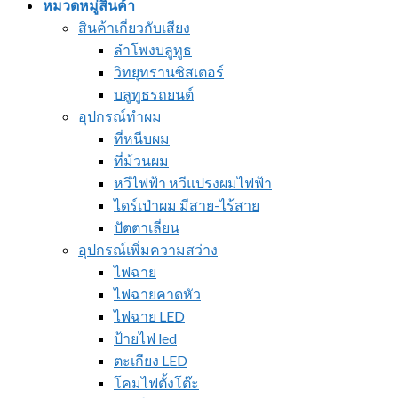
หมวดหมู่สินค้า
สินค้าเกี่ยวกับเสียง
ลำโพงบลูทูธ
วิทยุทรานซิสเตอร์
บลูทูธรถยนต์
อุปกรณ์ทำผม
ที่หนีบผม
ที่ม้วนผม
หวีไฟฟ้า หวีแปรงผมไฟฟ้า
ไดร์เป่าผม มีสาย-ไร้สาย
ปัตตาเลี่ยน
อุปกรณ์เพิ่มความสว่าง
ไฟฉาย
ไฟฉายคาดหัว
ไฟฉาย LED
ป้ายไฟ led
ตะเกียง LED
โคมไฟตั้งโต๊ะ