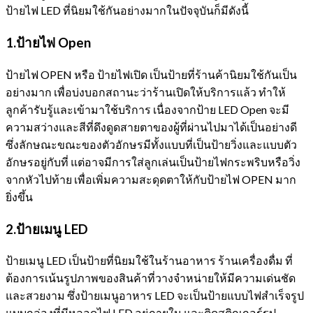
ป้ายไฟ LED ที่นิยมใช้กันอย่างมากในปัจจุบันก็มีดังนี้
1.ป้ายไฟ
Open
ป้ายไฟ OPEN หรือ ป้ายไฟเปิด เป็นป้ายที่ร้านค้านิยมใช้กันเป็น
อย่างมาก เพื่อบ่งบอกสถานะว่าร้านเปิดให้บริการแล้ว ทำให้
ลูกค้ารับรู้และเข้ามาใช้บริการ เนื่องจากป้าย LED Open จะมี
ความสว่างและสีที่ดึงดูดสายตาของผู้ที่ผ่านไปมาได้เป็นอย่างดี
ซึ่งลักษณะขณะของตัวอักษรมีทั้งแบบที่เป็นป้ายวิ่งและแบบตัว
อักษรอยู่กับที่ แต่อาจมีการใส่ลูกเล่นเป็นป้ายไฟกระพริบหรือวิ่ง
จากหัวไปท้าย เพื่อเพิ่มความสะดุดตาให้กับป้ายไฟ OPEN มาก
ยิ่งขึ้น
2.ป้ายเมนู
LED
ป้ายเมนู LED เป็นป้ายที่นิยมใช้ในร้านอาหาร ร้านเครื่องดื่ม ที่
ต้องการเน้นรูปภาพของสินค้าที่วางจำหน่ายให้มีความเด่นชัด
และสวยงาม ซึ่งป้ายเมนูอาหาร LED จะเป็นป้ายแบบไฟสำเร็จรูป
แบบกล่องที่มีหลอดไฟ LED อยู่ภายใน และติดสติกเกอร์รูป