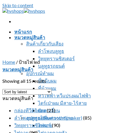
Skip to content
หน้าแรก
หมวดหมู่สินค้า
สินค้าเกี่ยวกับเสียง
ลำโพงบลูทูธ
วิทยุทรานซิสเตอร์
Home
/
ป้ายไฟ led
บลูทูธรถยนต์
หมวดหมู่สินค้า
อุปกรณ์ทำผม
ที่หนีบผม
Showing all 15 results
ที่ม้วนผม
หวีไฟฟ้า หวีแปรงผมไฟฟ้า
หมวดหมู่สินค้า
ไดร์เป่าผม มีสาย-ไร้สาย
กล่องทีวีดิจิตอล
ปัตตาเลี่ยน
(21)
ลำโพงบลูทูธ (Bluetooth Speaker)
อุปกรณ์เพิ่มความสว่าง
(85)
วิทยุทรานซิสเตอร์
ไฟฉาย
(90)
ไฟฉาย
(89)
ไฟฉายคาดหัว