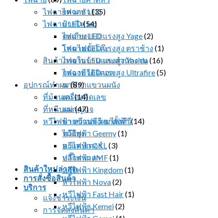
ไฟฉายคาดหัว
ไฟฉาย LED
(35)
ไฟฉาย LED
ป้ายไฟ led
(54)
ตะเกียง LED
ไฟฉาย LED แรงสูง Yage
(2)
โคมไฟตั้งโต๊ะ
ไฟฉาย LED แรงสูง ตราช้าง
(1)
สินค้าภายในบ้านและสำนักงาน
ไฟฉาย LED แรงสูง Yasida
(16)
กล่องทีวีดิจิตอล
ไฟฉาย LED แรงสูง Ultrafire
(5)
อุปกรณ์ทำผม
นาฬิกาแขวนผนัง
(89)
ที่ม้วนผม
เครื่องคิดเลข
(14)
ที่หนีบผม
แม่กุญแจ
(47)
หวีไฟฟ้า หวีแปรงผมไฟฟ้า
ขาแขวนทีวี ขาตั้งทีวี
(14)
ไม้ตียุง
หวีไฟฟ้า Geemy
(1)
อะแดปเตอร์
หวีไฟฟ้า CKL
(3)
ปลั๊กสามตา
หวีไฟฟ้า JMF
(1)
สินค้าใหม่ล่าสุด
หวีไฟฟ้า Kingdom
(1)
การสั่งซื้อสินค้า
หวีไฟฟ้า Nova
(2)
บริการ
หวีไฟฟ้า Fast Hair
(1)
แจ้งชำระเงิน
หวีไฟฟ้า Kemei
(2)
การจัดส่งสินค้า