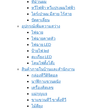
ที่ม้วนผม
หวีไฟฟ้า หวีแปรงผมไฟฟ้า
ไดร์เป่าผม มีสาย-ไร้สาย
ปัตตาเลี่ยน
อุปกรณ์เพิ่มความสว่าง
ไฟฉาย
ไฟฉายคาดหัว
ไฟฉาย LED
ป้ายไฟ led
ตะเกียง LED
โคมไฟตั้งโต๊ะ
สินค้าภายในบ้านและสำนักงาน
กล่องทีวีดิจิตอล
นาฬิกาแขวนผนัง
เครื่องคิดเลข
แม่กุญแจ
ขาแขวนทีวี ขาตั้งทีวี
ไม้ตียุง