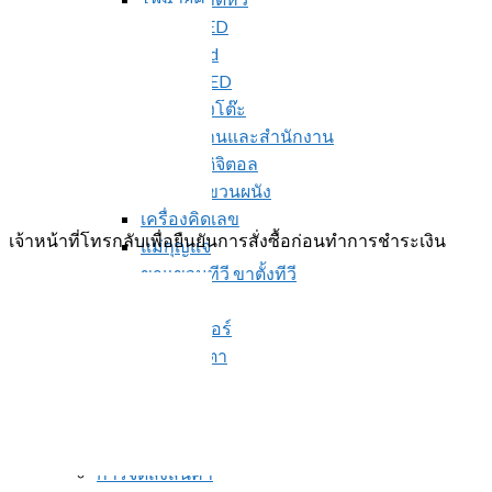
ไฟฉาย LED
ป้ายไฟ led
ตะเกียง LED
โคมไฟตั้งโต๊ะ
สินค้าภายในบ้านและสำนักงาน
กล่องทีวีดิจิตอล
นาฬิกาแขวนผนัง
เครื่องคิดเลข
เจ้าหน้าที่โทรกลับเพื่อยืนยันการสั่งซื้อก่อนทำการชำระเงิน
แม่กุญแจ
ขาแขวนทีวี ขาตั้งทีวี
ไม้ตียุง
อะแดปเตอร์
ปลั๊กสามตา
สินค้าใหม่ล่าสุด
การสั่งซื้อสินค้า
บริการ
แจ้งชำระเงิน
การจัดส่งสินค้า