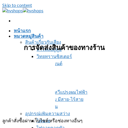
Skip to content
หน้าแรก
หมวดหมู่สินค้า
สินค้าเกี่ยวกับเสียง
การจัดส่งสินค้าของทางร้าน
ลำโพงบลูทูธ
วิทยุทรานซิสเตอร์
บลูทูธรถยนต์
อุปกรณ์ทำผม
ที่หนีบผม
ที่ม้วนผม
หวีไฟฟ้า หวีแปรงผมไฟฟ้า
ไดร์เป่าผม มีสาย-ไร้สาย
ปัตตาเลี่ยน
อุปกรณ์เพิ่มความสว่าง
ลูกค้าสั่งซื้อผ่านเว็บไซต์ หรือช่องทางอื่นๆ
ไฟฉาย
ไฟฉายคาดหัว