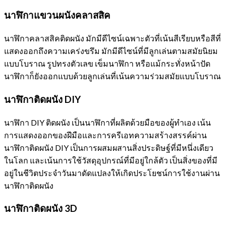
นาฬิกาแขวนผนังคลาสสิค
นาฬิกาคลาสสิคติดผนัง มักมีดีไซน์เฉพาะตัวที่เน้นสีเรียบหรือสีที่
แสดงออกถึงความเคร่งขรึม มักมีดีไซน์ที่มีลูกเล่นตามสมัยนิยม
แบบโบราณ รูปทรงตัวเลข เข็มนาฬิกา หรือแม้กระทั่งหน้าปัด
นาฬิกาก็ยังออกแบบด้วยลูกเล่นที่เน้นความร่วมสมัยแบบโบราณ
นาฬิกาติดผนัง
DIY
นาฬิกา DIY ติดผนัง เป็นนาฬิกาที่ผลิตด้วยมือของผู้ทำเอง เน้น
การแสดงออกของฝีมือและการครีเอทความสร้างสรรค์ผ่าน
นาฬิกาติดผนัง DIY เป็นการผสมผสานสิ่งประดิษฐ์ที่มีหนึ่งเดียว
ในโลก และเน้นการใช้วัสดุอุปกรณ์ที่มีอยู่ใกล้ตัว เป็นสิ่งของที่มี
อยู่ในชีวิตประจำวันมาดัดแปลงให้เกิดประโยชน์การใช้งานผ่าน
นาฬิกาติดผนัง
นาฬิกาติดผนัง 3
D