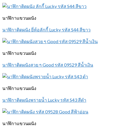
นาฬิกาแขวนผนัง
นาฬิกาติดผนัง ยี่ห้อลักกี้ Lucky รหัส S44 สีขาว
นาฬิกาแขวนผนัง
นาฬิกาติดผนังสวย ๆ Good รหัส 09529 สีน้ำเงิน
นาฬิกาแขวนผนัง
นาฬิกาติดผนังพรายน้ำ Lucky รหัส S43 สีดำ
นาฬิกาแขวนผนัง