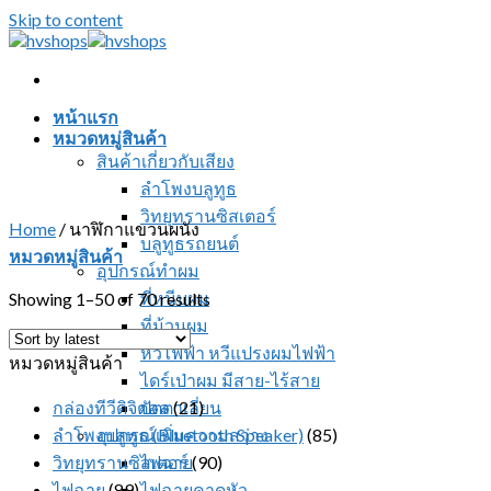
Skip to content
หน้าแรก
หมวดหมู่สินค้า
สินค้าเกี่ยวกับเสียง
ลำโพงบลูทูธ
วิทยุทรานซิสเตอร์
Home
/
นาฬิกาแขวนผนัง
บลูทูธรถยนต์
หมวดหมู่สินค้า
อุปกรณ์ทำผม
ที่หนีบผม
Showing 1–50 of 70 results
ที่ม้วนผม
หวีไฟฟ้า หวีแปรงผมไฟฟ้า
หมวดหมู่สินค้า
ไดร์เป่าผม มีสาย-ไร้สาย
กล่องทีวีดิจิตอล
ปัตตาเลี่ยน
(21)
ลำโพงบลูทูธ (Bluetooth Speaker)
อุปกรณ์เพิ่มความสว่าง
(85)
วิทยุทรานซิสเตอร์
ไฟฉาย
(90)
ไฟฉาย
(89)
ไฟฉายคาดหัว