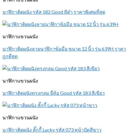
นาฬิกาติดผนัง รหัส 182 Good สีดำ ราคาพิเศษที่สุด
นาฬิกาแขวนผนัง
นาฬิกาติดผนังลายนาฬิกาข้อมือ ขนาด 12 นิ้ว รุ่น 639H ราคา
ถูกที่สุด
นาฬิกาแขวนผนัง
นาฬิกาติดผนังทรงกลม ยี่ห้อ Good รหัส 183 สีเขียว
นาฬิกาแขวนผนัง
นาฬิกาติดผนัง ลั๊กกี้ Lucky รหัส 073 หน้าปัดสีขาว