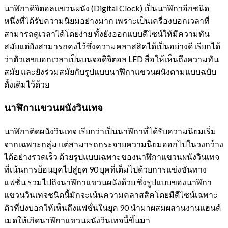
นาฬิกาดิจิตอลแขวนผนัง (Digital Clock) เป็นนาฬิกาอีกชนิด
หนึ่งที่ได้รับความนิยมอย่างมาก เพราะเป็นเครื่องบอกเวลาที่
สามารถดูเวลาได้โดยง่าย ทั้งยังออกแบบดีไซน์ให้มีความทัน
สมัยแต่ยังสามารถคงไว้ซึ่งความคลาสสิคได้เป็นอย่างดี เรียกได้
ว่าตัวเลขบอกเวลาเป็นบนจอดิจิตอล LED สื่อให้เห็นถึงความทัน
สมัย และยังร่วมสมัยกับรูปแบบนาฬิกาแขวนผนังตามแบบฉบับ
ดั้งเดิมไว้ด้วย
นาฬิกาแขวนผนังวินเทจ
นาฬิกาติดผนังวินเทจ เรียกว่าเป็นนาฬิกาที่ได้รับความนิยมเริ่ม
จากเฉพาะกลุ่ม แต่สามารถกระจายความนิยมออกไปในวงกว้าง
ได้อย่างรวดเร็ว ด้วยรูปแบบเฉพาะของนาฬิกาแขวนผนังวินเทจ
ที่เน้นการย้อนยุคไปสู่ยุค 90 ยุคที่เต็มไปด้วยการแข่งขันทาง
แฟชั่น รวมไปถึงนาฬิกาแขวนผนังด้วย ซึ่งรูปแบบของนาฬิกา
แขวนวินเทจชนิดนี้มักจะเน้นความคลาสสิคโดยมีดีไซน์เฉพาะ
ตัวที่บ่งบอกให้เห็นถึงแฟชั่นในยุค 90 นำมาผสมผสานงานแฮนด์
เมดให้เกิดนาฬิกาแขวนผนังวินเทจนี้ขึ้นมา