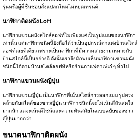
รุ่นหรือผู้ที่ชื่นชอบสิ่งแปลกใหม่ไม่หยุดเทรนด์
นาฬิกาติดผนัง
Loft
นาฬิกาแขวนผนังสไตล์ลอฟท์ไม่เพียงแค่เป็นรูปแบบของนาฬิกา
เท่านั้น แต่นาฬิกาชนิดนี้ยังถือได้ว่าเป็นอุปกรณ์ตกแต่งบ้านสไตล์
ลอฟท์เลยทีเดียว เพราะเป็นนาฬิกาที่มีความสวยงามเหมาะกับ
บ้านสไตล์นี้เป็นอย่างดี ดังนั้นเราจึงมักพบเห็นนาฬิกาแขวนผนัง
ชนิดนี้ได้ตามบ้านสไตล์ลอฟท์หรือร้านกาแฟคาเฟ่เก๋ ๆ ทั่วไป
นาฬิกาแขวนผนังญี่ปุ่น
นาฬิกาแขวนญี่ปุ่น เป็นนาฬิกาที่เน้นสไตล์การออกแบบ รูปทรง
คล้ายกับสไตล์ของชาวญี่ปุ่น นาฬิกาชนิดนี้จะไม่เน้นสีสันสดใส
มากนัก แต่จะเน้นดีไซน์และความทันสมัยในแบบฉบับของชาว
ญี่ปุ่นมากกว่า
ขนาดนาฬิกาติดผนัง