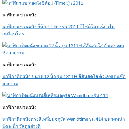
นาฬิกาแขวนผนัง
นาฬิกาแขวนผนัง ยี่ห้อ J-Time รุ่น 2011 ดีไซต์โฉบเฉี่ยวไม่
เหมือนใคร
นาฬิกาแขวนผนัง
นาฬิกาติดผนัง ขนาด 12 นิ้ว รุ่น 1311H สีสันสดใส ตัวเลขเด่นชัด
สวยงาม
นาฬิกาแขวนผนัง
นาฬิกาติดผนังทรงสี่เหลี่ยมจตุรัส Wanidtime รุ่น 414 ขนาดหน้า
ปัด 8 นิ้ว วัสดุอย่างดี