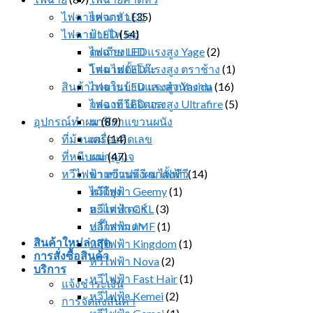
ไฟฉายคาดหัว
ไฟฉาย LED
(35)
ไฟฉาย LED
ป้ายไฟ led
(54)
ตะเกียง LED
ไฟฉาย LED แรงสูง Yage
(2)
โคมไฟตั้งโต๊ะ
ไฟฉาย LED แรงสูง ตราช้าง
(1)
สินค้าภายในบ้านและสำนักงาน
ไฟฉาย LED แรงสูง Yasida
(16)
กล่องทีวีดิจิตอล
ไฟฉาย LED แรงสูง Ultrafire
(5)
อุปกรณ์ทำผม
นาฬิกาแขวนผนัง
(89)
ที่ม้วนผม
เครื่องคิดเลข
(14)
ที่หนีบผม
แม่กุญแจ
(47)
หวีไฟฟ้า หวีแปรงผมไฟฟ้า
ขาแขวนทีวี ขาตั้งทีวี
(14)
ไม้ตียุง
หวีไฟฟ้า Geemy
(1)
อะแดปเตอร์
หวีไฟฟ้า CKL
(3)
ปลั๊กสามตา
หวีไฟฟ้า JMF
(1)
สินค้าใหม่ล่าสุด
หวีไฟฟ้า Kingdom
(1)
การสั่งซื้อสินค้า
หวีไฟฟ้า Nova
(2)
บริการ
หวีไฟฟ้า Fast Hair
(1)
แจ้งชำระเงิน
หวีไฟฟ้า Kemei
(2)
การจัดส่งสินค้า