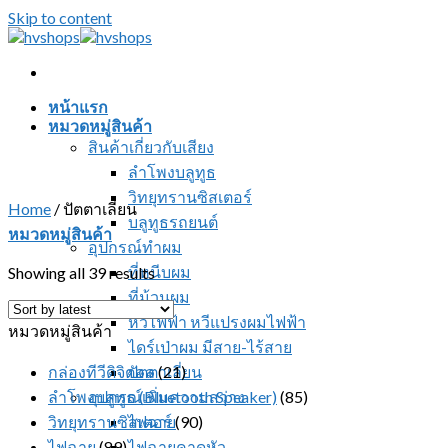
Skip to content
หน้าแรก
หมวดหมู่สินค้า
สินค้าเกี่ยวกับเสียง
ลำโพงบลูทูธ
วิทยุทรานซิสเตอร์
Home
/
ปัตตาเลี่ยน
บลูทูธรถยนต์
หมวดหมู่สินค้า
อุปกรณ์ทำผม
ที่หนีบผม
Showing all 39 results
ที่ม้วนผม
หวีไฟฟ้า หวีแปรงผมไฟฟ้า
หมวดหมู่สินค้า
ไดร์เป่าผม มีสาย-ไร้สาย
กล่องทีวีดิจิตอล
ปัตตาเลี่ยน
(21)
ลำโพงบลูทูธ (Bluetooth Speaker)
อุปกรณ์เพิ่มความสว่าง
(85)
วิทยุทรานซิสเตอร์
ไฟฉาย
(90)
ไฟฉาย
(89)
ไฟฉายคาดหัว