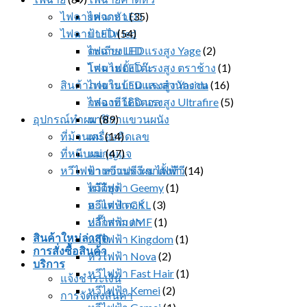
ไฟฉายคาดหัว
ไฟฉาย LED
(35)
ไฟฉาย LED
ป้ายไฟ led
(54)
ตะเกียง LED
ไฟฉาย LED แรงสูง Yage
(2)
โคมไฟตั้งโต๊ะ
ไฟฉาย LED แรงสูง ตราช้าง
(1)
สินค้าภายในบ้านและสำนักงาน
ไฟฉาย LED แรงสูง Yasida
(16)
กล่องทีวีดิจิตอล
ไฟฉาย LED แรงสูง Ultrafire
(5)
อุปกรณ์ทำผม
นาฬิกาแขวนผนัง
(89)
ที่ม้วนผม
เครื่องคิดเลข
(14)
ที่หนีบผม
แม่กุญแจ
(47)
หวีไฟฟ้า หวีแปรงผมไฟฟ้า
ขาแขวนทีวี ขาตั้งทีวี
(14)
ไม้ตียุง
หวีไฟฟ้า Geemy
(1)
อะแดปเตอร์
หวีไฟฟ้า CKL
(3)
ปลั๊กสามตา
หวีไฟฟ้า JMF
(1)
สินค้าใหม่ล่าสุด
หวีไฟฟ้า Kingdom
(1)
การสั่งซื้อสินค้า
หวีไฟฟ้า Nova
(2)
บริการ
หวีไฟฟ้า Fast Hair
(1)
แจ้งชำระเงิน
หวีไฟฟ้า Kemei
(2)
การจัดส่งสินค้า