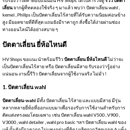
รับรองว่าได้คำตอบแน่นอน HV Shops ได้ไปสำรวจดู
รีวิว ปัตตา
เลี่ยน
จากผู้ที่ทดลองใช้จริง ๆ มาแล้ว พบว่า ปัตตาเลี่ยน wahl ,
kemei , Philips เป็นปัตตาเลี่ยนไร้สายที่ได้รับความนิยมค่อนข้าง
สูง มียอดขายที่ดีที่สุด แถมยังมีราคาถูก สั่งซื้อได้ง่ายผ่านช่อง
ทางออนไลน์ได้อย่างสบาย ๆ
ปัตตาเลี่ยน ยี่ห้อไหนดี
HV Shops ขอแนะนำพร้อมรีวิว
ปัตตาเลี่ยน ยี่ห้อไหนดี
ไม่ว่าจะ
เป็นปัตตาเลี่ยนไร้สาย หรือ ปัตตาเลี่ยนมีสาย รับรองว่ารู้อย่าง
แน่นอน งานนี้รีวิว ปัตตาเลี่ยนจากผู้ใช้งานจริง ไม่มั่ว !
1. ปัตตาเลี่ยน
wahl
ปัตตาเลี่ยน-wahl
มีทั้ง ปัตตาเลี่ยน ไร้สาย และแบบมีสาย มีรุ่น
หลากหลายยี่ห้อที่ออกแบบมาเพื่อรองรับการใช้งานสำหรับการ
ตัดแต่งทรงผมโดยเฉพาะ เช่น ปัตตาเลี่ยน wahl V500 , V900 ,
V3000 , wahl detailer , wahl pro basic ฯลฯ ปัตตาเลี่ยน wahl ของ
แท้ นั้นยังมีราคาถูก ไม่แพงอย่างที่คิด ! ผลิตจากวัสดุเกรด A แข็ง