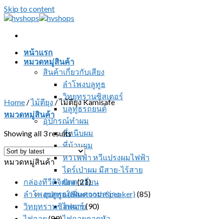
Skip to content
หน้าแรก
หมวดหมู่สินค้า
สินค้าเกี่ยวกับเสียง
ลำโพงบลูทูธ
วิทยุทรานซิสเตอร์
Home
/
ไม้ตียุง
/
ไม้ตียุง Kamisafe
บลูทูธรถยนต์
หมวดหมู่สินค้า
อุปกรณ์ทำผม
ที่หนีบผม
Showing all 3 results
ที่ม้วนผม
หวีไฟฟ้า หวีแปรงผมไฟฟ้า
หมวดหมู่สินค้า
ไดร์เป่าผม มีสาย-ไร้สาย
กล่องทีวีดิจิตอล
ปัตตาเลี่ยน
(21)
ลำโพงบลูทูธ (Bluetooth Speaker)
อุปกรณ์เพิ่มความสว่าง
(85)
วิทยุทรานซิสเตอร์
ไฟฉาย
(90)
ไฟฉาย
(89)
ไฟฉายคาดหัว