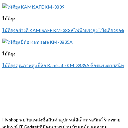
ไม้ตียุง
ไม้ตียุงอย่างดี KAMISAFE KM-3839 ไฟฟ้าแรงสูง โป้งเดียวจอด
ไม้ตียุง
ไม้ตียุงคุณภาพสูง ยี่ห้อ Kamisafe KM-3835A ช็อตแรงตายสนิท
Hv shop พบกับแหล่งซื้อสินค้าอุปกรณ์อิเล็กทรอนิกส์ ร้านขาย
อุปกรณ์ IT,Gadget ที่มีคุณภาพ ย่าน บ้านหม้อ คลองถม