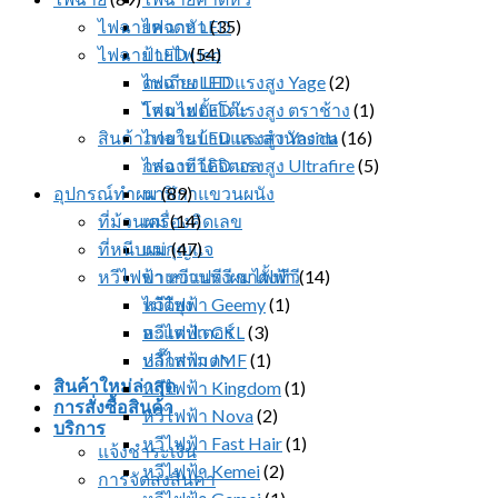
ไฟฉายคาดหัว
ไฟฉาย LED
(35)
ไฟฉาย LED
ป้ายไฟ led
(54)
ตะเกียง LED
ไฟฉาย LED แรงสูง Yage
(2)
โคมไฟตั้งโต๊ะ
ไฟฉาย LED แรงสูง ตราช้าง
(1)
สินค้าภายในบ้านและสำนักงาน
ไฟฉาย LED แรงสูง Yasida
(16)
กล่องทีวีดิจิตอล
ไฟฉาย LED แรงสูง Ultrafire
(5)
อุปกรณ์ทำผม
นาฬิกาแขวนผนัง
(89)
ที่ม้วนผม
เครื่องคิดเลข
(14)
ที่หนีบผม
แม่กุญแจ
(47)
หวีไฟฟ้า หวีแปรงผมไฟฟ้า
ขาแขวนทีวี ขาตั้งทีวี
(14)
ไม้ตียุง
หวีไฟฟ้า Geemy
(1)
อะแดปเตอร์
หวีไฟฟ้า CKL
(3)
ปลั๊กสามตา
หวีไฟฟ้า JMF
(1)
สินค้าใหม่ล่าสุด
หวีไฟฟ้า Kingdom
(1)
การสั่งซื้อสินค้า
หวีไฟฟ้า Nova
(2)
บริการ
หวีไฟฟ้า Fast Hair
(1)
แจ้งชำระเงิน
หวีไฟฟ้า Kemei
(2)
การจัดส่งสินค้า