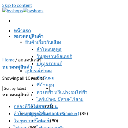
Skip to content
หน้าแรก
หมวดหมู่สินค้า
สินค้าเกี่ยวกับเสียง
ลำโพงบลูทูธ
วิทยุทรานซิสเตอร์
Home
/
อะแดปเตอร์
บลูทูธรถยนต์
หมวดหมู่สินค้า
อุปกรณ์ทำผม
ที่หนีบผม
Showing all 10 results
ที่ม้วนผม
หวีไฟฟ้า หวีแปรงผมไฟฟ้า
หมวดหมู่สินค้า
ไดร์เป่าผม มีสาย-ไร้สาย
กล่องทีวีดิจิตอล
ปัตตาเลี่ยน
(21)
ลำโพงบลูทูธ (Bluetooth Speaker)
อุปกรณ์เพิ่มความสว่าง
(85)
วิทยุทรานซิสเตอร์
ไฟฉาย
(90)
ไฟฉาย
(89)
ไฟฉายคาดหัว