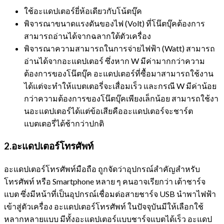
ใช้อะแดปเตอร์ยี่ห้อเดียวกับโน้ตบุ๊ค
พิจารณาขนาดแรงดันของไฟ (Volt) ที่โน๊ตบุ๊คต้องการ
สามารถอ่านได้จากฉลากใต้ตัวเครื่อง
พิจารณาความสามารถในการจ่ายไฟฟ้า (Watt) สามารถ
อ่านได้จากอะแดปเตอร์ ซึ่งหาก W มีค่ามากกว่าความ
ต้องการของโน๊ตบุ๊ค อะแดปเตอร์ที่ซื้อมาสามารถใช้งาน
ได้แต่จะทำให้แบตเตอรี่จะเสื่อมเร็ว และกรณี W มีค่าน้อย
กว่าความต้องการของโน๊ตบุ๊คเพียงเล็กน้อย สามารถใช้งา
นอะแดปเตอร์ได้แต่ข้อเสียคืออะแดปเตอร์จะชาร์ต
แบตเตอรี่ได้ช้ากว่าปกติ
2.อะแดปเตอร์โทรศัพท์
อะแดปเตอร์โทรศัพท์มือถือ ถูกจัดว่าอุปกรณ์สำคัญสำหรับ
โทรศัพท์ หรือ Smartphone หลาย ๆ คนอาจเรียกว่า เต้าชาร์จ
แบต ซึ่งมีหน้าที่เป็นอุปกรณ์เชื่อมต่อสายชาร์จ USB นำพาไฟฟ้า
เข้าสู่ตัวเครื่อง อะแดปเตอร์โทรศัพท์ ในปัจจุบันมีให้เลือกใช้
หลากหลายแบบ มีทั้งอะแดปเตอร์แบบชาร์จแบตได้เร็ว อะแดป