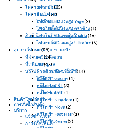
ไฟฉายคาดหัว
ไฟฉาย LED
(35)
ไฟฉาย LED
ป้ายไฟ led
(54)
ตะเกียง LED
ไฟฉาย LED แรงสูง Yage
(2)
โคมไฟตั้งโต๊ะ
ไฟฉาย LED แรงสูง ตราช้าง
(1)
สินค้าภายในบ้านและสำนักงาน
ไฟฉาย LED แรงสูง Yasida
(16)
กล่องทีวีดิจิตอล
ไฟฉาย LED แรงสูง Ultrafire
(5)
อุปกรณ์ทำผม
นาฬิกาแขวนผนัง
(89)
ที่ม้วนผม
เครื่องคิดเลข
(14)
ที่หนีบผม
แม่กุญแจ
(47)
หวีไฟฟ้า หวีแปรงผมไฟฟ้า
ขาแขวนทีวี ขาตั้งทีวี
(14)
ไม้ตียุง
หวีไฟฟ้า Geemy
(1)
อะแดปเตอร์
หวีไฟฟ้า CKL
(3)
ปลั๊กสามตา
หวีไฟฟ้า JMF
(1)
สินค้าใหม่ล่าสุด
หวีไฟฟ้า Kingdom
(1)
การสั่งซื้อสินค้า
หวีไฟฟ้า Nova
(2)
บริการ
หวีไฟฟ้า Fast Hair
(1)
แจ้งชำระเงิน
หวีไฟฟ้า Kemei
(2)
การจัดส่งสินค้า