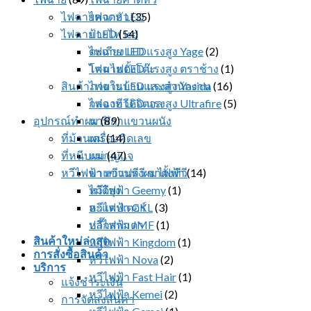
ไฟฉายคาดหัว
ไฟฉาย LED
(35)
ไฟฉาย LED
ป้ายไฟ led
(54)
ตะเกียง LED
ไฟฉาย LED แรงสูง Yage
(2)
โคมไฟตั้งโต๊ะ
ไฟฉาย LED แรงสูง ตราช้าง
(1)
สินค้าภายในบ้านและสำนักงาน
ไฟฉาย LED แรงสูง Yasida
(16)
กล่องทีวีดิจิตอล
ไฟฉาย LED แรงสูง Ultrafire
(5)
อุปกรณ์ทำผม
นาฬิกาแขวนผนัง
(89)
ที่ม้วนผม
เครื่องคิดเลข
(14)
ที่หนีบผม
แม่กุญแจ
(47)
หวีไฟฟ้า หวีแปรงผมไฟฟ้า
ขาแขวนทีวี ขาตั้งทีวี
(14)
ไม้ตียุง
หวีไฟฟ้า Geemy
(1)
อะแดปเตอร์
หวีไฟฟ้า CKL
(3)
ปลั๊กสามตา
หวีไฟฟ้า JMF
(1)
สินค้าใหม่ล่าสุด
หวีไฟฟ้า Kingdom
(1)
การสั่งซื้อสินค้า
หวีไฟฟ้า Nova
(2)
บริการ
หวีไฟฟ้า Fast Hair
(1)
แจ้งชำระเงิน
หวีไฟฟ้า Kemei
(2)
การจัดส่งสินค้า