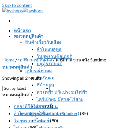
Skip to content
หน้าแรก
หมวดหมู่สินค้า
สินค้าเกี่ยวกับเสียง
ลำโพงบลูทูธ
วิทยุทรานซิสเตอร์
Home
/
นาฬิกาแขวนผนัง
/
นาฬิกาแขวนผนัง Suntime
บลูทูธรถยนต์
หมวดหมู่สินค้า
อุปกรณ์ทำผม
ที่หนีบผม
Showing all 2 results
ที่ม้วนผม
หวีไฟฟ้า หวีแปรงผมไฟฟ้า
หมวดหมู่สินค้า
ไดร์เป่าผม มีสาย-ไร้สาย
กล่องทีวีดิจิตอล
ปัตตาเลี่ยน
(21)
ลำโพงบลูทูธ (Bluetooth Speaker)
อุปกรณ์เพิ่มความสว่าง
(85)
วิทยุทรานซิสเตอร์
ไฟฉาย
(90)
ไฟฉาย
(89)
ไฟฉายคาดหัว