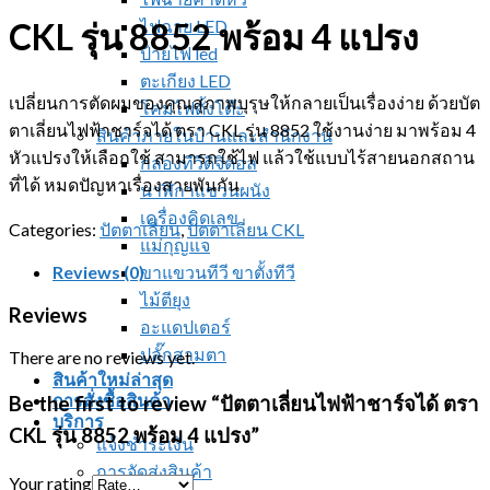
ไฟฉาย LED
CKL รุ่น 8852 พร้อม 4 แปรง
ป้ายไฟ led
ตะเกียง LED
เปลี่ยนการตัดผมของคุณสุภาพบุรุษให้กลายเป็นเรื่องง่าย ด้วยบัต
โคมไฟตั้งโต๊ะ
ตาเลี่ยนไฟฟ้าชาร์จได้ ตรา CKL รุ่น 8852 ใช้งานง่าย มาพร้อม 4
สินค้าภายในบ้านและสำนักงาน
หัวแปรงให้เลือกใช้ สามารถใช้ไฟ แล้วใช้แบบไร้สายนอกสถาน
กล่องทีวีดิจิตอล
ที่ได้ หมดปัญหาเรื่องสายพันกัน
นาฬิกาแขวนผนัง
เครื่องคิดเลข
Categories:
ปัตตาเลี่ยน
,
ปัตตาเลี่ยน CKL
แม่กุญแจ
Reviews (0)
ขาแขวนทีวี ขาตั้งทีวี
ไม้ตียุง
Reviews
อะแดปเตอร์
ปลั๊กสามตา
There are no reviews yet.
สินค้าใหม่ล่าสุด
การสั่งซื้อสินค้า
Be the first to review “ปัตตาเลี่ยนไฟฟ้าชาร์จได้ ตรา
บริการ
CKL รุ่น 8852 พร้อม 4 แปรง”
แจ้งชำระเงิน
การจัดส่งสินค้า
Your rating