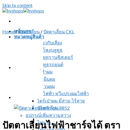
Skip to content
หน้าแรก
Home
/
ปัตตาเลี่ยน
/
ปัตตาเลี่ยน CKL
หมวดหมู่สินค้า
สินค้าเกี่ยวกับเสียง
ลำโพงบลูทูธ
วิทยุทรานซิสเตอร์
บลูทูธรถยนต์
อุปกรณ์ทำผม
ที่หนีบผม
ที่ม้วนผม
หวีไฟฟ้า หวีแปรงผมไฟฟ้า
ไดร์เป่าผม มีสาย-ไร้สาย
ปัตตาเลี่ยน
อุปกรณ์เพิ่มความสว่าง
ปัตตาเลี่ยนไฟฟ้าชาร์จได้ ตรา
ไฟฉาย
ไฟฉายคาดหัว