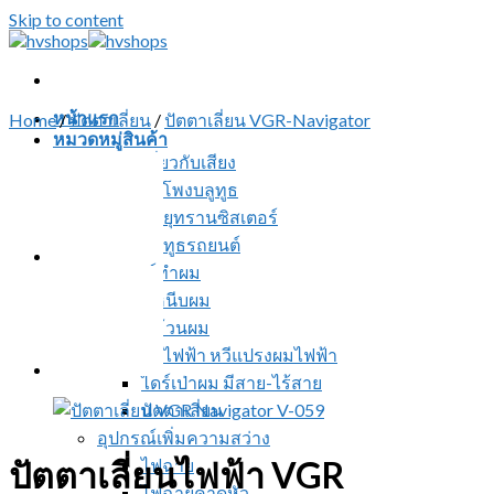
Skip to content
หน้าแรก
Home
/
ปัตตาเลี่ยน
/
ปัตตาเลี่ยน VGR-Navigator
หมวดหมู่สินค้า
สินค้าเกี่ยวกับเสียง
ลำโพงบลูทูธ
วิทยุทรานซิสเตอร์
บลูทูธรถยนต์
อุปกรณ์ทำผม
ที่หนีบผม
ที่ม้วนผม
หวีไฟฟ้า หวีแปรงผมไฟฟ้า
ไดร์เป่าผม มีสาย-ไร้สาย
ปัตตาเลี่ยน
อุปกรณ์เพิ่มความสว่าง
ปัตตาเลี่ยนไฟฟ้า VGR
ไฟฉาย
ไฟฉายคาดหัว