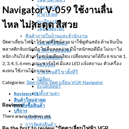
ไฟฉาย LED
Navigator V-059 ใช้งานลื่น
ป้ายไฟ led
ตะเกียง LED
ไหล ไม่สะดุด สีสวย
โคมไฟตั้งโต๊ะ
สินค้าภายในบ้านและสำนักงาน
ปัตตาเลี่ยน ไฟฟ้า ไร้สาย ดีไซน์สวย น่าใช้ดูทันสมัย ด้ามจับเป็น
กล่องทีวีดิจิตอล
พลาสติกจับถนัดมือ ไม่ลื่นหลุดง่าย มีน้ำหนักพอดีมือ ไม่เบา ไม่
นาฬิกาแขวนผนัง
หนัก เกินไป ตัวเครื่องเน้นเสียงเงียบ เปลี่ยนขนาดได้ถึง 6 ขนาด 1,
เครื่องคิดเลข
2, 3, 4, 5, 6 mm. ขณะชาร์จไฟ มีแสง LED แจ้งสถานะ ตัวเครื่อง
แม่กุญแจ
คงทน ใช้งานได้ยาวนาน
ขาแขวนทีวี ขาตั้งทีวี
ไม้ตียุง
Categories:
ปัตตาเลี่ยน
,
ปัตตาเลี่ยน VGR-Navigator
อะแดปเตอร์
ปลั๊กสามตา
Reviews (0)
สินค้าใหม่ล่าสุด
Reviews
การสั่งซื้อสินค้า
บริการ
There are no reviews yet.
แจ้งชำระเงิน
การจัดส่งสินค้า
Be the first to review “ปัตตาเลี่ยนไฟฟ้า VGR