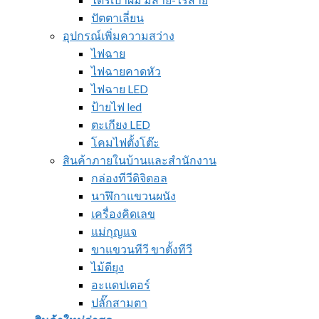
ปัตตาเลี่ยน
อุปกรณ์เพิ่มความสว่าง
ไฟฉาย
ไฟฉายคาดหัว
ไฟฉาย LED
ป้ายไฟ led
ตะเกียง LED
โคมไฟตั้งโต๊ะ
สินค้าภายในบ้านและสำนักงาน
กล่องทีวีดิจิตอล
นาฬิกาแขวนผนัง
เครื่องคิดเลข
แม่กุญแจ
ขาแขวนทีวี ขาตั้งทีวี
ไม้ตียุง
อะแดปเตอร์
ปลั๊กสามตา