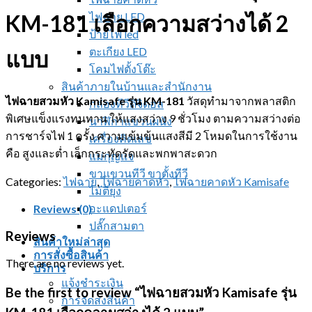
ไฟฉาย LED
KM-181 เลือกความสว่างได้ 2
ป้ายไฟ led
ตะเกียง LED
แบบ
โคมไฟตั้งโต๊ะ
สินค้าภายในบ้านและสำนักงาน
ไฟฉายสวมหัว Kamisafe รุ่น KM-181
วัสดุทำมาจากพลาสติก
กล่องทีวีดิจิตอล
พิเศษแข็งแรงทนทาน ให้แสงสว่าง 9 ชั่วโมง ตามความสว่างต่อ
นาฬิกาแขวนผนัง
การชาร์จไฟ 1 ครั้ง ความเข้มข้นแสงสีมี 2 โหมดในการใช้งาน
เครื่องคิดเลข
คือ สูงและต่ำ เล็กกระทัดรัดและพกพาสะดวก
แม่กุญแจ
ขาแขวนทีวี ขาตั้งทีวี
Categories:
ไฟฉาย
,
ไฟฉายคาดหัว
,
ไฟฉายคาดหัว Kamisafe
ไม้ตียุง
อะแดปเตอร์
Reviews (0)
ปลั๊กสามตา
Reviews
สินค้าใหม่ล่าสุด
การสั่งซื้อสินค้า
There are no reviews yet.
บริการ
แจ้งชำระเงิน
Be the first to review “ไฟฉายสวมหัว Kamisafe รุ่น
การจัดส่งสินค้า