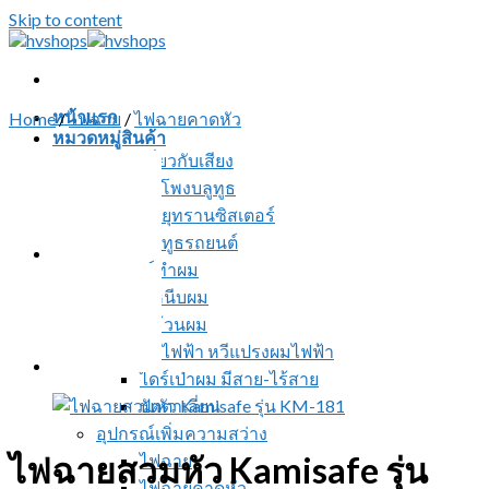
Skip to content
หน้าแรก
Home
/
ไฟฉาย
/
ไฟฉายคาดหัว
หมวดหมู่สินค้า
สินค้าเกี่ยวกับเสียง
ลำโพงบลูทูธ
วิทยุทรานซิสเตอร์
บลูทูธรถยนต์
อุปกรณ์ทำผม
ที่หนีบผม
ที่ม้วนผม
หวีไฟฟ้า หวีแปรงผมไฟฟ้า
ไดร์เป่าผม มีสาย-ไร้สาย
ปัตตาเลี่ยน
อุปกรณ์เพิ่มความสว่าง
ไฟฉายสวมหัว Kamisafe รุ่น
ไฟฉาย
ไฟฉายคาดหัว