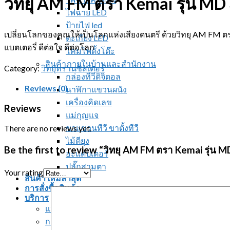
วิทยุ AM FM ตรา Kemai รุ่น M
ไฟฉาย LED
ป้ายไฟ led
เปลี่ยนโลกของคุณให้เป็นโลกแห่งเสียงดนตรี ด้วยวิทยุ AM FM 
ตะเกียง LED
แบตเตอรี่ ดีต่อใจ ดีต่อโลก
โคมไฟตั้งโต๊ะ
สินค้าภายในบ้านและสำนักงาน
Category:
วิทยุทรานซิสเตอร์
กล่องทีวีดิจิตอล
Reviews (0)
นาฬิกาแขวนผนัง
เครื่องคิดเลข
Reviews
แม่กุญแจ
ขาแขวนทีวี ขาตั้งทีวี
There are no reviews yet.
ไม้ตียุง
Be the first to review “วิทยุ AM FM ตรา Kemai รุ่
อะแดปเตอร์
ปลั๊กสามตา
Your rating
สินค้าใหม่ล่าสุด
การสั่งซื้อสินค้า
บริการ
แจ้งชำระเงิน
การจัดส่งสินค้า