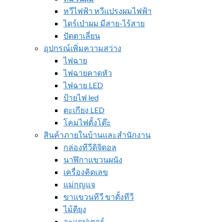
หวีไฟฟ้า หวีแปรงผมไฟฟ้า
ไดร์เป่าผม มีสาย-ไร้สาย
ปัตตาเลี่ยน
อุปกรณ์เพิ่มความสว่าง
ไฟฉาย
ไฟฉายคาดหัว
ไฟฉาย LED
ป้ายไฟ led
ตะเกียง LED
โคมไฟตั้งโต๊ะ
สินค้าภายในบ้านและสำนักงาน
กล่องทีวีดิจิตอล
นาฬิกาแขวนผนัง
เครื่องคิดเลข
แม่กุญแจ
ขาแขวนทีวี ขาตั้งทีวี
ไม้ตียุง
อะแดปเตอร์