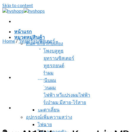
Skip to content
หน้าแรก
หมวดหมู่สินค้า
Home
/
วิทยุทรานซิสเตอร์
สินค้าเกี่ยวกับเสียง
ลำโพงบลูทูธ
วิทยุทรานซิสเตอร์
บลูทูธรถยนต์
อุปกรณ์ทำผม
ที่หนีบผม
ที่ม้วนผม
หวีไฟฟ้า หวีแปรงผมไฟฟ้า
ไดร์เป่าผม มีสาย-ไร้สาย
ปัตตาเลี่ยน
อุปกรณ์เพิ่มความสว่าง
ไฟฉาย
ไฟฉายคาดหัว