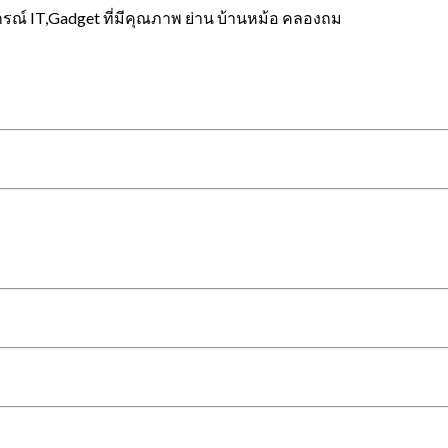
กรณ์ IT,Gadget ที่มีคุณภาพ ย่าน บ้านหม้อ คลองถม