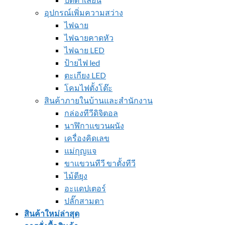
อุปกรณ์เพิ่มความสว่าง
ไฟฉาย
ไฟฉายคาดหัว
ไฟฉาย LED
ป้ายไฟ led
ตะเกียง LED
โคมไฟตั้งโต๊ะ
สินค้าภายในบ้านและสำนักงาน
กล่องทีวีดิจิตอล
นาฬิกาแขวนผนัง
เครื่องคิดเลข
แม่กุญแจ
ขาแขวนทีวี ขาตั้งทีวี
ไม้ตียุง
อะแดปเตอร์
ปลั๊กสามตา
สินค้าใหม่ล่าสุด