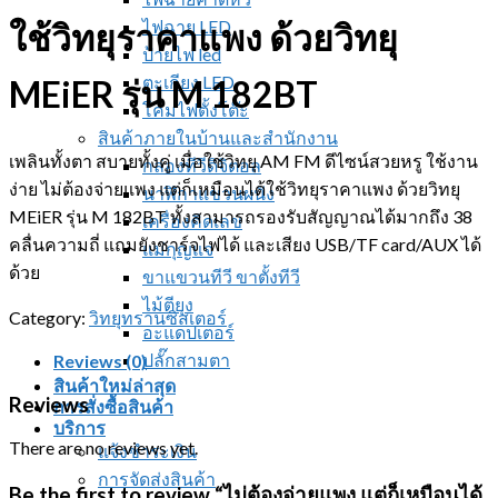
ไฟฉาย LED
ใช้วิทยุราคาแพง ด้วยวิทยุ
ป้ายไฟ led
ตะเกียง LED
MEiER รุ่น M 182BT
โคมไฟตั้งโต๊ะ
สินค้าภายในบ้านและสำนักงาน
เพลินทั้งตา สบายทั้งคู่ เมื่อใช้วิทยุ AM FM ดีไซน์สวยหรู ใช้งาน
กล่องทีวีดิจิตอล
ง่าย ไม่ต้องจ่ายแพง แต่ก็เหมือนได้ใช้วิทยุราคาแพง ด้วยวิทยุ
นาฬิกาแขวนผนัง
MEiER รุ่น M 182BT ทั้งสามารถรองรับสัญญาณได้มากถึง 38
เครื่องคิดเลข
คลื่นความถี่ แถมยังชาร์จไฟได้ และเสียง USB/TF card/AUX ได้
แม่กุญแจ
ด้วย
ขาแขวนทีวี ขาตั้งทีวี
ไม้ตียุง
Category:
วิทยุทรานซิสเตอร์
อะแดปเตอร์
ปลั๊กสามตา
Reviews (0)
สินค้าใหม่ล่าสุด
Reviews
การสั่งซื้อสินค้า
บริการ
There are no reviews yet.
แจ้งชำระเงิน
การจัดส่งสินค้า
Be the first to review “ไม่ต้องจ่ายแพง แต่ก็เหมือนได้