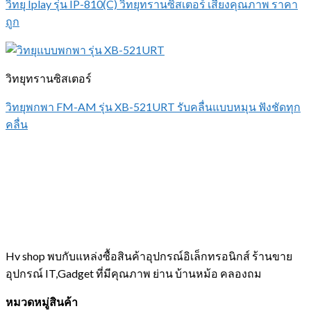
วิทยุ Iplay รุ่น IP-810(C) วิทยุทรานซิสเตอร์ เสียงคุณภาพ ราคา
ถูก
วิทยุทรานซิสเตอร์
วิทยุพกพา FM-AM รุ่น XB-521URT รับคลื่นแบบหมุน ฟังชัดทุก
คลื่น
Hv shop พบกับแหล่งซื้อสินค้าอุปกรณ์อิเล็กทรอนิกส์ ร้านขาย
อุปกรณ์ IT,Gadget ที่มีคุณภาพ ย่าน บ้านหม้อ คลองถม
หมวดหมู่สินค้า