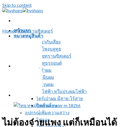
Skip to content
หน้าแรก
Home
/
วิทยุทรานซิสเตอร์
หมวดหมู่สินค้า
สินค้าเกี่ยวกับเสียง
ลำโพงบลูทูธ
วิทยุทรานซิสเตอร์
บลูทูธรถยนต์
อุปกรณ์ทำผม
ที่หนีบผม
ที่ม้วนผม
หวีไฟฟ้า หวีแปรงผมไฟฟ้า
ไดร์เป่าผม มีสาย-ไร้สาย
ปัตตาเลี่ยน
อุปกรณ์เพิ่มความสว่าง
ไม่ต้องจ่ายแพง แต่ก็เหมือนได้
ไฟฉาย
ไฟฉายคาดหัว