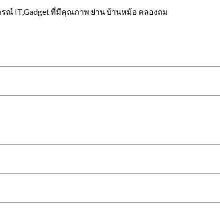
กรณ์ IT,Gadget ที่มีคุณภาพ ย่าน บ้านหม้อ คลองถม