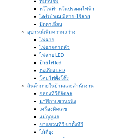
ที่ม้วนผม
หวีไฟฟ้า หวีแปรงผมไฟฟ้า
ไดร์เป่าผม มีสาย-ไร้สาย
ปัตตาเลี่ยน
อุปกรณ์เพิ่มความสว่าง
ไฟฉาย
ไฟฉายคาดหัว
ไฟฉาย LED
ป้ายไฟ led
ตะเกียง LED
โคมไฟตั้งโต๊ะ
สินค้าภายในบ้านและสำนักงาน
กล่องทีวีดิจิตอล
นาฬิกาแขวนผนัง
เครื่องคิดเลข
แม่กุญแจ
ขาแขวนทีวี ขาตั้งทีวี
ไม้ตียุง