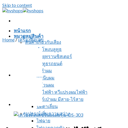
Skip to content
หน้าแรก
หมวดหมู่สินค้า
Home
/
เครื่องคิดเลข
สินค้าเกี่ยวกับเสียง
ลำโพงบลูทูธ
วิทยุทรานซิสเตอร์
บลูทูธรถยนต์
อุปกรณ์ทำผม
ที่หนีบผม
ที่ม้วนผม
หวีไฟฟ้า หวีแปรงผมไฟฟ้า
ไดร์เป่าผม มีสาย-ไร้สาย
ปัตตาเลี่ยน
อุปกรณ์เพิ่มความสว่าง
ไฟฉาย
ไฟฉายคาดหัว