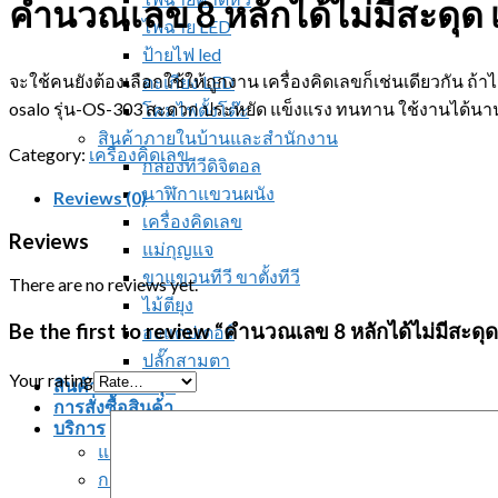
คำนวณเลข 8 หลักได้ไม่มีสะดุด เ
ไฟฉาย LED
ป้ายไฟ led
จะใช้คนยังต้องเลือกใช้ให้ถูกงาน เครื่องคิดเลขก็เช่นเดียวกัน ถ้
ตะเกียง LED
osalo รุ่น-OS-303 สะดวก ประหยัด แข็งแรง ทนทาน ใช้งานได้นา
โคมไฟตั้งโต๊ะ
สินค้าภายในบ้านและสำนักงาน
Category:
เครื่องคิดเลข
กล่องทีวีดิจิตอล
นาฬิกาแขวนผนัง
Reviews (0)
เครื่องคิดเลข
Reviews
แม่กุญแจ
ขาแขวนทีวี ขาตั้งทีวี
There are no reviews yet.
ไม้ตียุง
Be the first to review “คำนวณเลข 8 หลักได้ไม่มีสะดุด 
อะแดปเตอร์
ปลั๊กสามตา
Your rating
สินค้าใหม่ล่าสุด
การสั่งซื้อสินค้า
บริการ
แจ้งชำระเงิน
การจัดส่งสินค้า