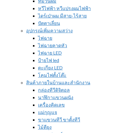
ที่ม้วนผม
หวีไฟฟ้า หวีแปรงผมไฟฟ้า
ไดร์เป่าผม มีสาย-ไร้สาย
ปัตตาเลี่ยน
อุปกรณ์เพิ่มความสว่าง
ไฟฉาย
ไฟฉายคาดหัว
ไฟฉาย LED
ป้ายไฟ led
ตะเกียง LED
โคมไฟตั้งโต๊ะ
สินค้าภายในบ้านและสำนักงาน
กล่องทีวีดิจิตอล
นาฬิกาแขวนผนัง
เครื่องคิดเลข
แม่กุญแจ
ขาแขวนทีวี ขาตั้งทีวี
ไม้ตียุง