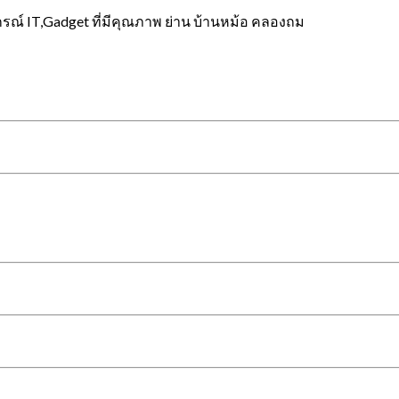
กรณ์ IT,Gadget ที่มีคุณภาพ ย่าน บ้านหม้อ คลองถม