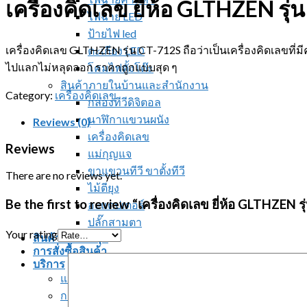
เครื่องคิดเลข ยี่ห้อ GLTHZEN รุ
ไฟฉาย LED
ป้ายไฟ led
เครื่องคิดเลข GLTHZEN รุ่น CT-712S ถือว่าเป็นเครื่องคิดเลขท
ตะเกียง LED
ไปแลกไม่หลุดลอก ราคาถูกแบบสุด ๆ
โคมไฟตั้งโต๊ะ
สินค้าภายในบ้านและสำนักงาน
Category:
เครื่องคิดเลข
กล่องทีวีดิจิตอล
นาฬิกาแขวนผนัง
Reviews (0)
เครื่องคิดเลข
Reviews
แม่กุญแจ
ขาแขวนทีวี ขาตั้งทีวี
There are no reviews yet.
ไม้ตียุง
Be the first to review “เครื่องคิดเลข ยี่ห้อ GLTHZEN 
อะแดปเตอร์
ปลั๊กสามตา
Your rating
สินค้าใหม่ล่าสุด
การสั่งซื้อสินค้า
บริการ
แจ้งชำระเงิน
การจัดส่งสินค้า