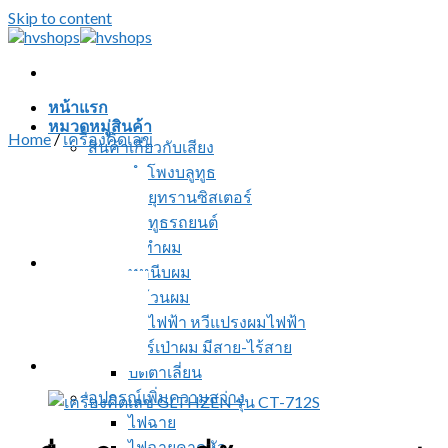
Skip to content
หน้าแรก
หมวดหมู่สินค้า
Home
/
เครื่องคิดเลข
สินค้าเกี่ยวกับเสียง
ลำโพงบลูทูธ
วิทยุทรานซิสเตอร์
บลูทูธรถยนต์
อุปกรณ์ทำผม
ที่หนีบผม
ที่ม้วนผม
หวีไฟฟ้า หวีแปรงผมไฟฟ้า
ไดร์เป่าผม มีสาย-ไร้สาย
ปัตตาเลี่ยน
อุปกรณ์เพิ่มความสว่าง
ไฟฉาย
ไฟฉายคาดหัว