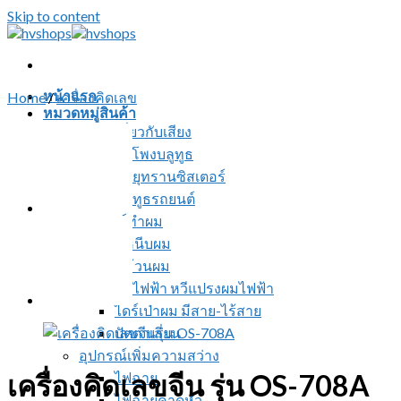
Skip to content
หน้าแรก
Home
/
เครื่องคิดเลข
หมวดหมู่สินค้า
สินค้าเกี่ยวกับเสียง
ลำโพงบลูทูธ
วิทยุทรานซิสเตอร์
บลูทูธรถยนต์
อุปกรณ์ทำผม
ที่หนีบผม
ที่ม้วนผม
หวีไฟฟ้า หวีแปรงผมไฟฟ้า
ไดร์เป่าผม มีสาย-ไร้สาย
ปัตตาเลี่ยน
อุปกรณ์เพิ่มความสว่าง
เครื่องคิดเลขจีน รุ่น OS-708A
ไฟฉาย
ไฟฉายคาดหัว