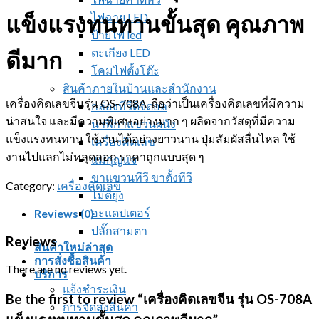
ไฟฉาย LED
แข็งแรงทนทานขั้นสุด คุณภาพ
ป้ายไฟ led
ตะเกียง LED
ดีมาก
โคมไฟตั้งโต๊ะ
สินค้าภายในบ้านและสำนักงาน
เครื่องคิดเลขจีนรุ่น OS-708A ถือว่าเป็นเครื่องคิดเลขที่มีความ
กล่องทีวีดิจิตอล
น่าสนใจ และมีความพิเศษอย่างมาก ๆ ผลิตจากวัสดุที่มีความ
นาฬิกาแขวนผนัง
แข็งแรงทนทาน ใช้งานได้อย่างยาวนาน ปุ่มสัมผัสลื่นไหล ใช้
เครื่องคิดเลข
งานไปแลกไม่หลุดลอก ราคาถูกแบบสุด ๆ
แม่กุญแจ
ขาแขวนทีวี ขาตั้งทีวี
Category:
เครื่องคิดเลข
ไม้ตียุง
อะแดปเตอร์
Reviews (0)
ปลั๊กสามตา
Reviews
สินค้าใหม่ล่าสุด
การสั่งซื้อสินค้า
There are no reviews yet.
บริการ
แจ้งชำระเงิน
Be the first to review “เครื่องคิดเลขจีน รุ่น OS-708A
การจัดส่งสินค้า