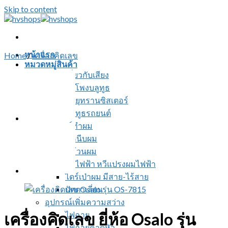
Skip to content
หน้าแรก
Home
/
เครื่องคิดเลข
หมวดหมู่สินค้า
สินค้าเกี่ยวกับเสียง
ลำโพงบลูทูธ
วิทยุทรานซิสเตอร์
บลูทูธรถยนต์
อุปกรณ์ทำผม
ที่หนีบผม
ที่ม้วนผม
หวีไฟฟ้า หวีแปรงผมไฟฟ้า
ไดร์เป่าผม มีสาย-ไร้สาย
ปัตตาเลี่ยน
อุปกรณ์เพิ่มความสว่าง
เครื่องคิดเลข ยี่ห้อ Osalo รุ่น
ไฟฉาย
ไฟฉายคาดหัว