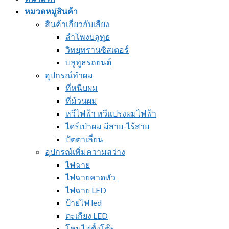
หมวดหมู่สินค้า
สินค้าเกี่ยวกับเสียง
ลำโพงบลูทูธ
วิทยุทรานซิสเตอร์
บลูทูธรถยนต์
อุปกรณ์ทำผม
ที่หนีบผม
ที่ม้วนผม
หวีไฟฟ้า หวีแปรงผมไฟฟ้า
ไดร์เป่าผม มีสาย-ไร้สาย
ปัตตาเลี่ยน
อุปกรณ์เพิ่มความสว่าง
ไฟฉาย
ไฟฉายคาดหัว
ไฟฉาย LED
ป้ายไฟ led
ตะเกียง LED
โคมไฟตั้งโต๊ะ