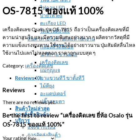
ไฟฉาย LED
OS-7815 ของแท้ 100%
ป้ายไฟ led
ตะเกียง LED
เครื่องคิดเลข Osalo รุ่น OS-7815 ถือว่าเป็นเครื่องคิดเลขที่มี
โคมไฟตั้งโต๊ะ
ความน่าสนใจ และมีความพิเศษอย่างมาก ๆ ผลิตจากวัสดุที่มี
สินค้าภายในบ้านและสำนักงาน
ความแข็งแรงทนทาน ใช้งานได้อย่างยาวนาน ปุ่มสัมผัสลื่นไหล
กล่องทีวีดิจิตอล
ใช้งานไปแลกไม่หลุดลอก ราคาถูกแบบสุด ๆ
นาฬิกาแขวนผนัง
เครื่องคิดเลข
Category:
เครื่องคิดเลข
แม่กุญแจ
Reviews (0)
ขาแขวนทีวี ขาตั้งทีวี
ไม้ตียุง
Reviews
อะแดปเตอร์
ปลั๊กสามตา
There are no reviews yet.
สินค้าใหม่ล่าสุด
การสั่งซื้อสินค้า
Be the first to review “เครื่องคิดเลข ยี่ห้อ Osalo รุ่น
บริการ
OS-7815 ของแท้ 100%”
แจ้งชำระเงิน
การจัดส่งสินค้า
Your rating