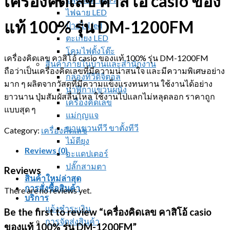
เครื่องคิดเลข คาสิโอ้ casio ของ
ไฟฉาย LED
แท้ 100% รุ่น DM-1200FM
ป้ายไฟ led
ตะเกียง LED
โคมไฟตั้งโต๊ะ
เครื่องคิดเลข คาสิโอ้ casio ของแท้ 100% รุ่น DM-1200FM
สินค้าภายในบ้านและสำนักงาน
ถือว่าเป็นเครื่องคิดเลขที่มีความน่าสนใจ และมีความพิเศษอย่าง
กล่องทีวีดิจิตอล
มาก ๆ ผลิตจากวัสดุที่มีความแข็งแรงทนทาน ใช้งานได้อย่าง
นาฬิกาแขวนผนัง
ยาวนาน ปุ่มสัมผัสลื่นไหล ใช้งานไปแลกไม่หลุดลอก ราคาถูก
เครื่องคิดเลข
แบบสุด ๆ
แม่กุญแจ
ขาแขวนทีวี ขาตั้งทีวี
Category:
เครื่องคิดเลข
ไม้ตียุง
Reviews (0)
อะแดปเตอร์
ปลั๊กสามตา
Reviews
สินค้าใหม่ล่าสุด
การสั่งซื้อสินค้า
There are no reviews yet.
บริการ
แจ้งชำระเงิน
Be the first to review “เครื่องคิดเลข คาสิโอ้ casio
การจัดส่งสินค้า
ของแท้ 100% รุ่น DM-1200FM”