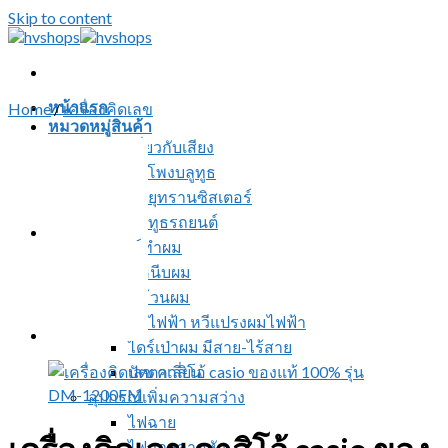
Skip to content
หน้าแรก
Home
/
เครื่องคิดเลข
หมวดหมู่สินค้า
สินค้าเกี่ยวกับเสียง
ลำโพงบลูทูธ
วิทยุทรานซิสเตอร์
บลูทูธรถยนต์
อุปกรณ์ทำผม
ที่หนีบผม
ที่ม้วนผม
หวีไฟฟ้า หวีแปรงผมไฟฟ้า
ไดร์เป่าผม มีสาย-ไร้สาย
ปัตตาเลี่ยน
อุปกรณ์เพิ่มความสว่าง
ไฟฉาย
ไฟฉายคาดหัว