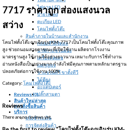
ไฟฉาย LED
7717 ราคาถูก ส่องแสงนวล
ป้ายไฟ led
ตะเกียง LED
สว่าง
โคมไฟตั้งโต๊ะ
สินค้าภายในบ้านและสำนักงาน
โคมไฟตั้งโต๊ะฉุกเฉินรุ่น KM-7717 เป็นโคมไฟตั้งโต๊ะคุณภาพ
กล่องทีวีดิจิตอล
สูง ช่วยถนอมสายตาขณะที่เปิดใช้งาน ผลิตจากโรงงาน
นาฬิกาแขวนผนัง
มาตรฐานสูง ใช้งานได้อย่างยาวนาน เหมาะกับการใช้ทำงาน
เครื่องคิดเลข
อ่านหนังสือเป็นอย่างมาก กำลังไฟมีคุณภาพตามหลักมาตรฐาน
แม่กุญแจ
ปลอดภัยต่อการใช้งาน 100%
ขาแขวนทีวี ขาตั้งทีวี
ไม้ตียุง
Category:
โคมไฟตั้งโต๊ะ
อะแดปเตอร์
ปลั๊กสามตา
Reviews (0)
สินค้าใหม่ล่าสุด
Reviews
การสั่งซื้อสินค้า
บริการ
There are no reviews yet.
แจ้งชำระเงิน
การจัดส่งสินค้า
Be the first to review “โคมไฟตั้งโต๊ะฉุกเฉินรุ่น KM-