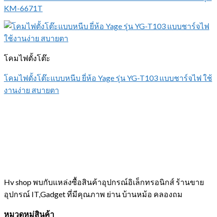
KM-6671T
โคมไฟตั้งโต๊ะ
โคมไฟตั้งโต๊ะแบบหนีบ ยี่ห้อ Yage รุ่น YG-T103 แบบชาร์จไฟ ใช้
งานง่าย สบายตา
Hv shop พบกับแหล่งซื้อสินค้าอุปกรณ์อิเล็กทรอนิกส์ ร้านขาย
อุปกรณ์ IT,Gadget ที่มีคุณภาพ ย่าน บ้านหม้อ คลองถม
หมวดหมู่สินค้า