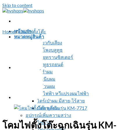
Skip to content
หน้าแรก
Home
/
โคมไฟตั้งโต๊ะ
หมวดหมู่สินค้า
สินค้าเกี่ยวกับเสียง
ลำโพงบลูทูธ
วิทยุทรานซิสเตอร์
บลูทูธรถยนต์
อุปกรณ์ทำผม
ที่หนีบผม
ที่ม้วนผม
หวีไฟฟ้า หวีแปรงผมไฟฟ้า
ไดร์เป่าผม มีสาย-ไร้สาย
ปัตตาเลี่ยน
อุปกรณ์เพิ่มความสว่าง
โคมไฟตั้งโต๊ะฉุกเฉินรุ่น KM-
ไฟฉาย
ไฟฉายคาดหัว