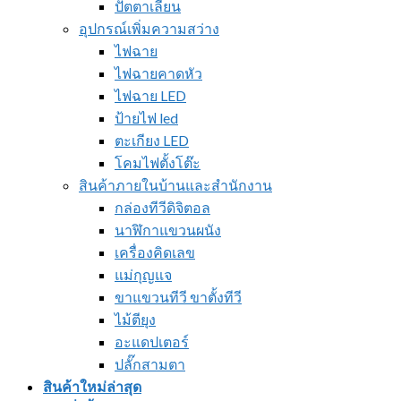
ปัตตาเลี่ยน
อุปกรณ์เพิ่มความสว่าง
ไฟฉาย
ไฟฉายคาดหัว
ไฟฉาย LED
ป้ายไฟ led
ตะเกียง LED
โคมไฟตั้งโต๊ะ
สินค้าภายในบ้านและสำนักงาน
กล่องทีวีดิจิตอล
นาฬิกาแขวนผนัง
เครื่องคิดเลข
แม่กุญแจ
ขาแขวนทีวี ขาตั้งทีวี
ไม้ตียุง
อะแดปเตอร์
ปลั๊กสามตา
สินค้าใหม่ล่าสุด