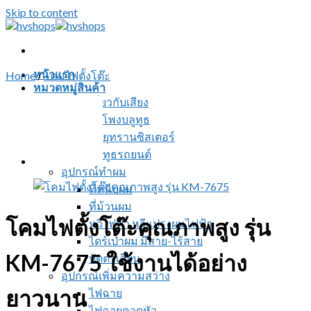
Skip to content
หน้าแรก
Home
/
โคมไฟตั้งโต๊ะ
หมวดหมู่สินค้า
สินค้าเกี่ยวกับเสียง
ลำโพงบลูทูธ
วิทยุทรานซิสเตอร์
บลูทูธรถยนต์
อุปกรณ์ทำผม
ที่หนีบผม
ที่ม้วนผม
โคมไฟตั้งโต๊ะคุณภาพสูง รุ่น
หวีไฟฟ้า หวีแปรงผมไฟฟ้า
ไดร์เป่าผม มีสาย-ไร้สาย
KM-7675 ใช้งานได้อย่าง
ปัตตาเลี่ยน
อุปกรณ์เพิ่มความสว่าง
ยาวนาน
ไฟฉาย
ไฟฉายคาดหัว