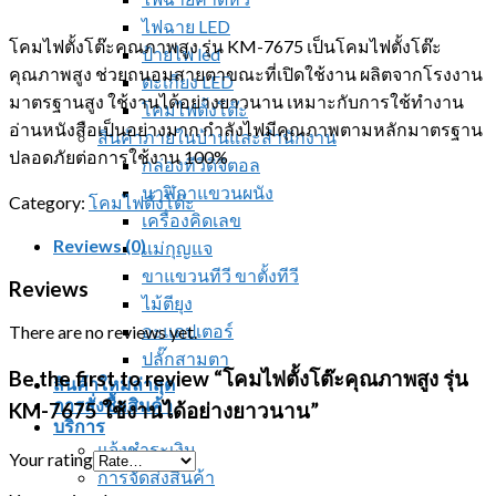
ไฟฉาย LED
โคมไฟตั้งโต๊ะคุณภาพสูง รุ่น KM-7675 เป็นโคมไฟตั้งโต๊ะ
ป้ายไฟ led
คุณภาพสูง ช่วยถนอมสายตาขณะที่เปิดใช้งาน ผลิตจากโรงงาน
ตะเกียง LED
มาตรฐานสูง ใช้งานได้อย่างยาวนาน เหมาะกับการใช้ทำงาน
โคมไฟตั้งโต๊ะ
อ่านหนังสือเป็นอย่างมาก กำลังไฟมีคุณภาพตามหลักมาตรฐาน
สินค้าภายในบ้านและสำนักงาน
ปลอดภัยต่อการใช้งาน 100%
กล่องทีวีดิจิตอล
นาฬิกาแขวนผนัง
Category:
โคมไฟตั้งโต๊ะ
เครื่องคิดเลข
Reviews (0)
แม่กุญแจ
ขาแขวนทีวี ขาตั้งทีวี
Reviews
ไม้ตียุง
อะแดปเตอร์
There are no reviews yet.
ปลั๊กสามตา
Be the first to review “โคมไฟตั้งโต๊ะคุณภาพสูง รุ่น
สินค้าใหม่ล่าสุด
การสั่งซื้อสินค้า
KM-7675 ใช้งานได้อย่างยาวนาน”
บริการ
แจ้งชำระเงิน
Your rating
การจัดส่งสินค้า