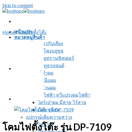
Skip to content
หน้าแรก
Home
/
โคมไฟตั้งโต๊ะ
หมวดหมู่สินค้า
สินค้าเกี่ยวกับเสียง
ลำโพงบลูทูธ
วิทยุทรานซิสเตอร์
บลูทูธรถยนต์
อุปกรณ์ทำผม
ที่หนีบผม
ที่ม้วนผม
หวีไฟฟ้า หวีแปรงผมไฟฟ้า
ไดร์เป่าผม มีสาย-ไร้สาย
ปัตตาเลี่ยน
อุปกรณ์เพิ่มความสว่าง
โคมไฟตั้งโต๊ะ รุ่น DP-7109
ไฟฉาย
ไฟฉายคาดหัว