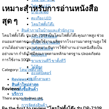
ไฟฉาย LED
เหมาะสำหรับการอ่านหนังสือ
ป้ายไฟ led
ตะเกียง LED
สุด ๆ
โคมไฟตั้งโต๊ะ
สินค้าภายในบ้านและสำนักงาน
โคมไฟตั้งโต๊ะ รุ่น DP-7109 เป็นโคมไฟตั้งโต๊ะคุณภาพสูง ช่วย
กล่องทีวีดิจิตอล
ถนอมสายตาขณะที่เปิดใช้งาน ผลิตจากโรงงานมาตรฐานสูง ใช้
นาฬิกาแขวนผนัง
งานได้อย่างยาวนาน เหมาะกับการใช้ทำงาน อ่านหนังสือเป็น
เครื่องคิดเลข
อย่างมาก กำลังไฟมีคุณภาพตามหลักมาตรฐาน ปลอดภัยต่อ
แม่กุญแจ
การใช้งาน 100%
ขาแขวนทีวี ขาตั้งทีวี
ไม้ตียุง
Category:
โคมไฟตั้งโต๊ะ
อะแดปเตอร์
ปลั๊กสามตา
Reviews (0)
สินค้าใหม่ล่าสุด
Reviews
การสั่งซื้อสินค้า
บริการ
There are no reviews yet.
แจ้งชำระเงิน
การจัดส่งสินค้า
Be the first to review “โคมไฟตั้งโต๊ะ รุ่น DP-7109