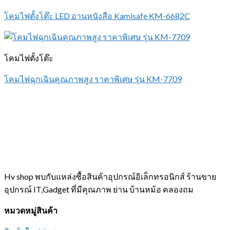
โคมไฟตั้งโต๊ะ LED อ่านหนังสือ Kamisafe KM-6682C
โคมไฟตั้งโต๊ะ
โคมไฟฉุกเฉินคุณภาพสูง ราคาพิเศษ รุ่น KM-7709
Hv shop พบกับแหล่งซื้อสินค้าอุปกรณ์อิเล็กทรอนิกส์ ร้านขาย
อุปกรณ์ IT,Gadget ที่มีคุณภาพ ย่าน บ้านหม้อ คลองถม
หมวดหมู่สินค้า