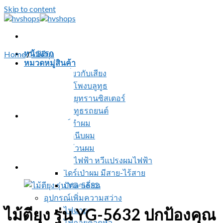
Skip to content
หน้าแรก
Home
/
ไม้ตียุง
หมวดหมู่สินค้า
สินค้าเกี่ยวกับเสียง
ลำโพงบลูทูธ
วิทยุทรานซิสเตอร์
บลูทูธรถยนต์
อุปกรณ์ทำผม
ที่หนีบผม
ที่ม้วนผม
หวีไฟฟ้า หวีแปรงผมไฟฟ้า
ไดร์เป่าผม มีสาย-ไร้สาย
ปัตตาเลี่ยน
อุปกรณ์เพิ่มความสว่าง
ไม้ตียุง รุ่น YG-5632 ปกป้องคุณ
ไฟฉาย
ไฟฉายคาดหัว