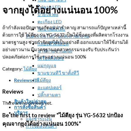
ไฟฉาย LED
จากยุงได้อย่างแน่นอน 100%
ป้ายไฟ led
ตะเกียง LED
ถ้ากำลังเจอปัญหายุงกัดจนน่ารำคาญ สามารถแก้ปัญหาเหล่านี้
โคมไฟตั้งโต๊ะ
ด้วยการใช้ ไม้ตียุง รุ่น YG-5632 เป็นไม้ช็อตยุงที่ผลิตจากโรงงาน
สินค้าภายในบ้านและสำนักงาน
มาตรฐานสูง ช่วยกำจัดยุงได้เป็นอย่างดี ออกแบบมาให้ใช้งานได้
กล่องทีวีดิจิตอล
อย่างยาวนาน มีมาตรฐานอุตสาหกรรมรองรับ รับประกันว่า
นาฬิกาแขวนผนัง
ปลอดภัยต่อการใช้งานอย่างแน่นอน 100%
เครื่องคิดเลข
แม่กุญแจ
Category:
ไม้ตียุง
ขาแขวนทีวี ขาตั้งทีวี
Reviews (0)
ไม้ตียุง
อะแดปเตอร์
Reviews
ปลั๊กสามตา
สินค้าใหม่ล่าสุด
There are no reviews yet.
การสั่งซื้อสินค้า
บริการ
Be the first to review “ไม้ตียุง รุ่น YG-5632 ปกป้อง
แจ้งชำระเงิน
คุณจากยุงได้อย่างแน่นอน 100%”
การจัดส่งสินค้า