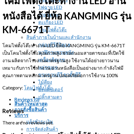
โคมไฟตั้งโต๊ะทำงาน LED อ่าน
ไฟฉาย LED
หนังสือได้ ยี่ห้อ KANGMING รุ่น
ป้ายไฟ led
ตะเกียง LED
KM-6671T
โคมไฟตั้งโต๊ะ
สินค้าภายในบ้านและสำนักงาน
กล่องทีวีดิจิตอล
โคมไฟตั้งโต๊ะทำงาน LED ยี่ห้อ KANGMING รุ่น KM-6671T
นาฬิกาแขวนผนัง
เป็นโคมไฟตั้งโต๊ะคุณภาพสูง ช่วยถนอมสายตาขณะที่เปิดใช้
เครื่องคิดเลข
งาน ผลิตจากโรงงานมาตรฐานสูง ใช้งานได้อย่างยาวนาน
แม่กุญแจ
เหมาะกับการใช้ทำงาน อ่านหนังสือเป็นอย่างมาก กำลังไฟมี
ขาแขวนทีวี ขาตั้งทีวี
คุณภาพตามหลักมาตรฐาน ปลอดภัยต่อการใช้งาน 100%
ไม้ตียุง
Category:
โคมไฟตั้งโต๊ะ
อะแดปเตอร์
ปลั๊กสามตา
Reviews (0)
สินค้าใหม่ล่าสุด
การสั่งซื้อสินค้า
Reviews
บริการ
แจ้งชำระเงิน
There are no reviews yet.
การจัดส่งสินค้า