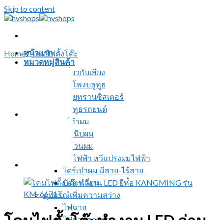
Skip to content
หน้าแรก
Home
/
โคมไฟตั้งโต๊ะ
หมวดหมู่สินค้า
สินค้าเกี่ยวกับเสียง
ลำโพงบลูทูธ
วิทยุทรานซิสเตอร์
บลูทูธรถยนต์
อุปกรณ์ทำผม
ที่หนีบผม
ที่ม้วนผม
หวีไฟฟ้า หวีแปรงผมไฟฟ้า
ไดร์เป่าผม มีสาย-ไร้สาย
ปัตตาเลี่ยน
อุปกรณ์เพิ่มความสว่าง
ไฟฉาย
ไฟฉายคาดหัว