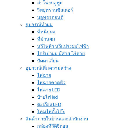
ลำโพงบลูทูธ
วิทยุทรานซิสเตอร์
บลูทูธรถยนต์
อุปกรณ์ทำผม
ที่หนีบผม
ที่ม้วนผม
หวีไฟฟ้า หวีแปรงผมไฟฟ้า
ไดร์เป่าผม มีสาย-ไร้สาย
ปัตตาเลี่ยน
อุปกรณ์เพิ่มความสว่าง
ไฟฉาย
ไฟฉายคาดหัว
ไฟฉาย LED
ป้ายไฟ led
ตะเกียง LED
โคมไฟตั้งโต๊ะ
สินค้าภายในบ้านและสำนักงาน
กล่องทีวีดิจิตอล