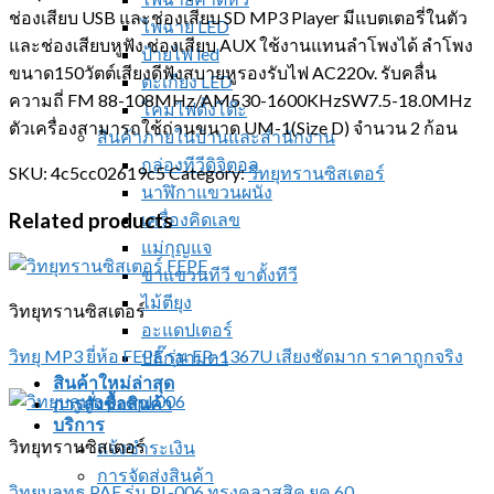
ช่องเสียบ USB และช่องเสียบ SD MP3 Player มีแบตเตอรี่ในตัว
ไฟฉาย LED
และช่องเสียบหูฟัง ช่องเสียบ AUX ใช้งานแทนลำโพงได้ ลำโพง
ป้ายไฟ led
ขนาด150วัตต์เสียงดีฟังสบายหูรองรับไฟ AC220v. รับคลื่น
ตะเกียง LED
ความถี่ FM 88-108MHz/AM530-1600KHzSW7.5-18.0MHz
โคมไฟตั้งโต๊ะ
ตัวเครื่องสามารถใช้ถ่านขนาด UM-1(Size D) จำนวน 2 ก้อน
สินค้าภายในบ้านและสำนักงาน
กล่องทีวีดิจิตอล
SKU:
4c5cc02619c5
Category:
วิทยุทรานซิสเตอร์
นาฬิกาแขวนผนัง
Related products
เครื่องคิดเลข
แม่กุญแจ
ขาแขวนทีวี ขาตั้งทีวี
ไม้ตียุง
วิทยุทรานซิสเตอร์
อะแดปเตอร์
วิทยุ MP3 ยี่ห้อ FEPE รุ่น FP-1367U เสียงชัดมาก ราคาถูกจริง
ปลั๊กสามตา
สินค้าใหม่ล่าสุด
การสั่งซื้อสินค้า
บริการ
วิทยุทรานซิสเตอร์
แจ้งชำระเงิน
การจัดส่งสินค้า
วิทยุบลูทูธ PAE รุ่น PL-006 ทรงคลาสสิค ยุค 60