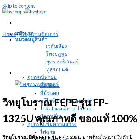
Skip to content
หน้าแรก
Home
/
วิทยุทรานซิสเตอร์
หมวดหมู่สินค้า
สินค้าเกี่ยวกับเสียง
ลำโพงบลูทูธ
วิทยุทรานซิสเตอร์
บลูทูธรถยนต์
อุปกรณ์ทำผม
ที่หนีบผม
ที่ม้วนผม
วิทยุโบราณ FEPE รุ่น FP-
หวีไฟฟ้า หวีแปรงผมไฟฟ้า
ไดร์เป่าผม มีสาย-ไร้สาย
1325U คุณภาพดี ของแท้ 100%
ปัตตาเลี่ยน
อุปกรณ์เพิ่มความสว่าง
ไฟฉาย
วิทยุโบราณ ยี่ห้อ FEPE รุ่น FP-1325U
มาพร้อมไฟฉายในตัว มี
ไฟฉายคาดหัว